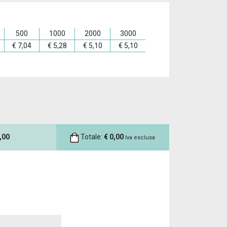
500
1000
2000
3000
€
7,04
€
5,28
€
5,10
€
5,10
,00
Totale:
€
0,00
Iva esclusa