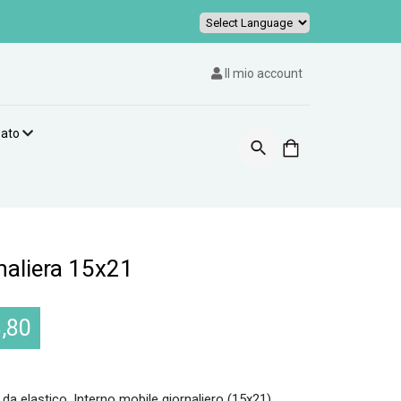
Powered by
Il mio account
zato
aliera 15x21
,80
a elastico. Interno mobile giornaliero (15x21).