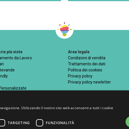
ie più viste
Area legale
iamento da Lavoro
Condizioni di vendita
ri
Trattamento dei dati
 Bevande
Politica dei cookies
endly
Privacy policy
Privacy policy newletter
 Personalizzate
navigazione. Utilizzando il nostro sito web acconsenti a tutti i cookie
Metodi di pagamento acce
TARGETING
FUNZIONALITÀ