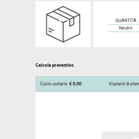
QUANTITÀ
Neutro
Calcola preventivo
Costo unitario:
€
0,00
Impianti di st