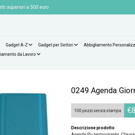
tti superiori a 500 euro
Gadget A-Z
Gadget per Settori
Abbigliamento Personaliz
liamento da Lavoro
0249 Agenda Giorn
€
8
100 pezzi senza stampa
Descrizione prodotto
Agenda Pu termovirante. Chiusa d