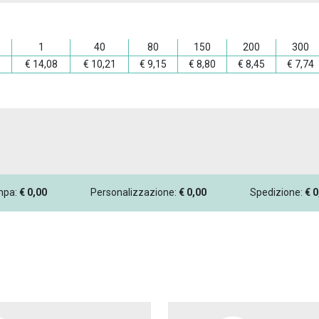
1
40
80
150
200
300
€
14,08
€
10,21
€
9,15
€
8,80
€
8,45
€
7,74
ampa:
€
0,00
Personalizzazione:
€
0,00
Spedizione:
€
0