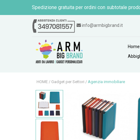
Spedizione gratuita per ordini con subtotale prodo
info@armbigbrand.it
Home
Abbig
HOME
/
Gadget per Settori
/
Agenzia immobiliare