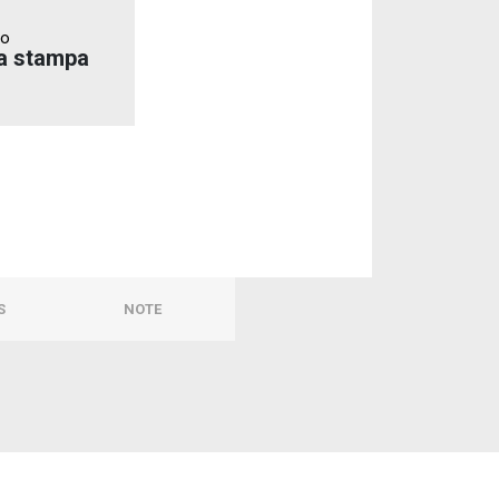
to
a stampa
S
NOTE