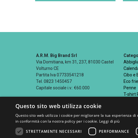
A.R.M. Big Brand Srl
Categor
Via Domitiana, km 31, 237, 81030 Castel
Abbigl
Volturno CE
Calenda
Partita Iva 07733541218
Cibo e
Tel. 0823 1450457
Eco fri
Capitale sociale i.v.: €60.000
Penne
T-shirt
Questo sito web utilizza cookie
Questo sito web utilizza i cookie per migliorare la tua esperienza di 
in conformità con la nostra policy per i cookie.
Leggi di più
Seguici su
STRETTAMENTE NECESSARI
PERFORMANCE