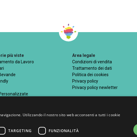
ie più viste
Area legale
iamento da Lavoro
Condizioni di vendita
ri
Trattamento dei dati
 Bevande
Politica dei cookies
endly
Privacy policy
Privacy policy newletter
 Personalizzate
navigazione. Utilizzando il nostro sito web acconsenti a tutti i cookie
Metodi di pagamento acce
TARGETING
FUNZIONALITÀ