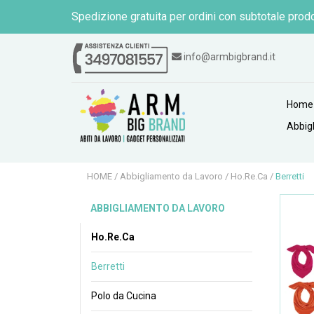
Spedizione gratuita per ordini con subtotale prodo
info@armbigbrand.it
Home
Abbig
HOME
/
Abbigliamento da Lavoro
/
Ho.Re.Ca
/
Berretti
ABBIGLIAMENTO DA LAVORO
Ho.Re.Ca
Berretti
Polo da Cucina