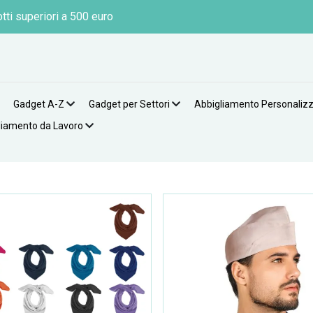
tti superiori a 500 euro
Gadget A-Z
Gadget per Settori
Abbigliamento Personaliz
liamento da Lavoro