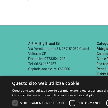
A.R.M. Big Brand Srl
Categor
Via Domitiana, km 31, 237, 81030 Castel
Abbigl
Volturno CE
Calenda
Partita Iva 07733541218
Cibo e
Tel. 0823 1450457
Eco fri
Capitale sociale i.v.: €60.000
Penne
T-shirt
Questo sito web utilizza cookie
Questo sito web utilizza i cookie per migliorare la tua esperienza di 
in conformità con la nostra policy per i cookie.
Leggi di più
Seguici su
STRETTAMENTE NECESSARI
PERFORMANCE