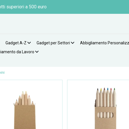
tti superiori a 500 euro
Gadget A-Z
Gadget per Settori
Abbigliamento Personaliz
liamento da Lavoro
ini