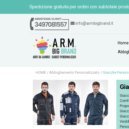
Spedizione gratuita per ordini con subtotale prodo
info@armbigbrand.it
Home
Abbig
HOME
/
Abbigliamento Personalizzato
/
Giacche Person
Gia
Giacc
Comfo
Propo
Giacc
Giacc
Vesti
Perso