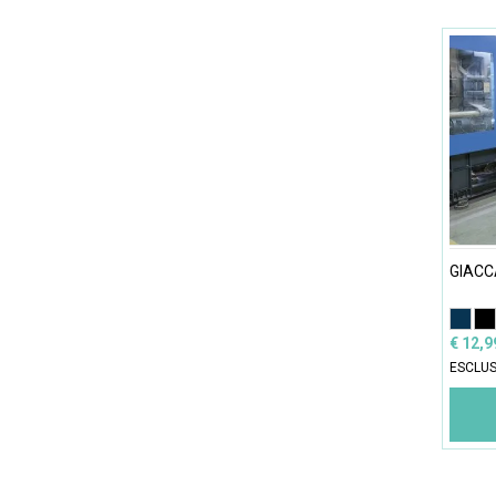
GIACC
€ 12,
ESCLUS