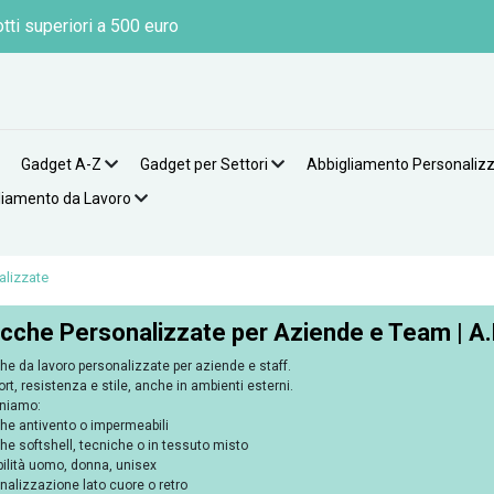
tti superiori a 500 euro
Gadget A-Z
Gadget per Settori
Abbigliamento Personaliz
liamento da Lavoro
alizzate
cche Personalizzate per Aziende e Team | A.
he da lavoro personalizzate per aziende e staff.
rt, resistenza e stile, anche in ambienti esterni.
niamo:
he antivento o impermeabili
he softshell, tecniche o in tessuto misto
bilità uomo, donna, unisex
nalizzazione lato cuore o retro