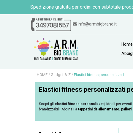
Spedizione gratuita per ordini con subtotale prodo
info@armbigbrand.it
Home
Abbig
HOME
/
Gadget A-Z
/
Elastici fitness personalizzati
Elastici fitness personalizzati p
Scopri gli
elastici fitness personalizzati
, ideali per event
brandizzabili. Abbinali a
tappetini da allenamento
,
palloni