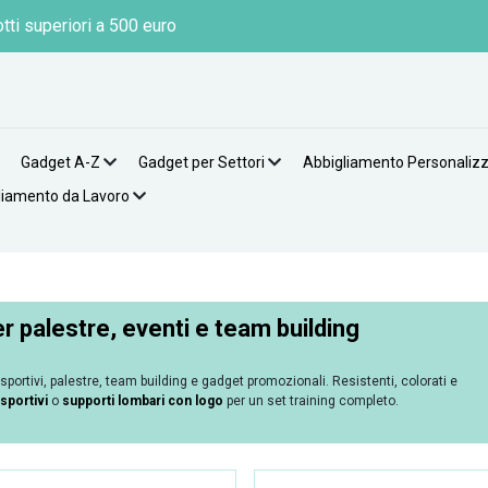
tti superiori a 500 euro
Gadget A-Z
Gadget per Settori
Abbigliamento Personaliz
liamento da Lavoro
er palestre, eventi e team building
i sportivi, palestre, team building e gadget promozionali. Resistenti, colorati e
 sportivi
o
supporti lombari con logo
per un set training completo.