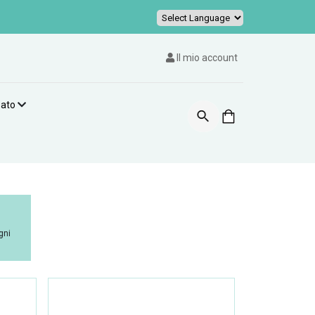
Powered by
Il mio account
zato
gni