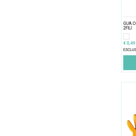
GUA.C
2FILI
€ 0,49
ESCLUS