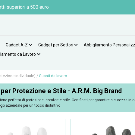
tti superiori a 500 euro
Gadget A-Z
Gadget per Settori
Abbigliamento Personaliz
liamento da Lavoro
rotezione individuale)
/
Guanti da lavoro
per Protezione e Stile - A.R.M. Big Brand
one perfetta di protezione, comfort e stile. Certificati per garantire sicurezza in o
ogo aziendale per un tocco distintivo