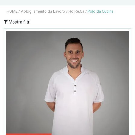
HOME
/
Abbigliamento da Lavoro
/
Ho.Re.Ca
/
Polo da Cucina
Mostra filtri