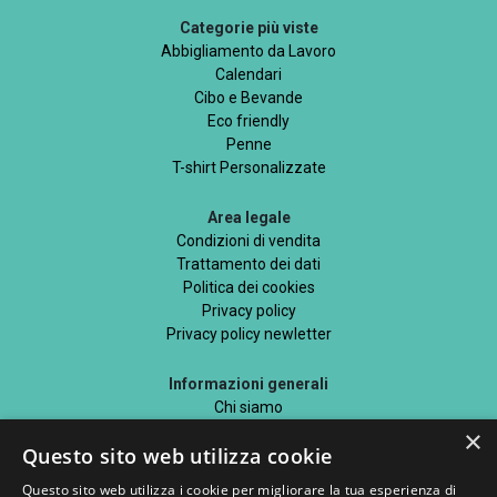
Categorie più viste
Abbigliamento da Lavoro
Calendari
Cibo e Bevande
Eco friendly
Penne
T-shirt Personalizzate
Area legale
Condizioni di vendita
Trattamento dei dati
Politica dei cookies
Privacy policy
Privacy policy newletter
Informazioni generali
Chi siamo
Mappa del sito
×
Questo sito web utilizza cookie
Blog
Questo sito web utilizza i cookie per migliorare la tua esperienza di