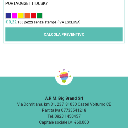
PORTAOGGETTI DUSKY
€ 0,22
100 pezzi senza stampa (IVA ESCLUSA)
CALCOLA PREVENTIVO
A.R.M. Big Brand Srl
Via Domitiana, km 31, 237, 81030 Castel Volturno CE
Partita Iva 07733541218
Tel. 0823 1450457
Capitale sociale i.v.: €60.000