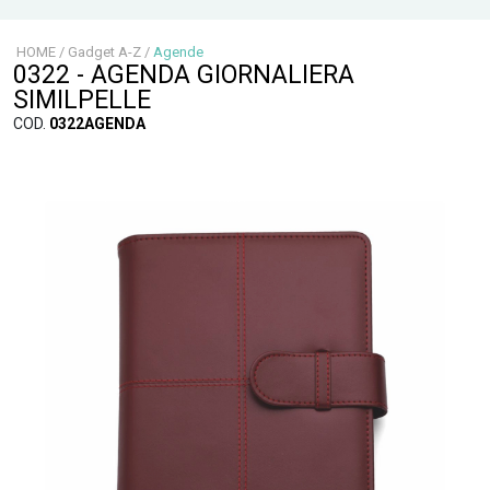
HOME
/
Gadget A-Z
/
Agende
0322 - AGENDA GIORNALIERA
SIMILPELLE
COD.
0322AGENDA