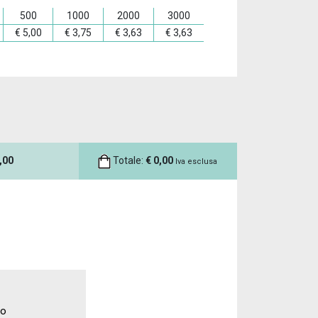
500
1000
2000
3000
€
5,00
€
3,75
€
3,63
€
3,63
,00
Totale:
€
0,00
Iva esclusa
to