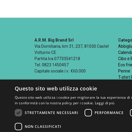
A.R.M. Big Brand Srl
Categor
Via Domitiana, km 31, 237, 81030 Castel
Abbigl
Volturno CE
Calenda
Partita Iva 07733541218
Cibo e
Tel. 0823 1450457
Eco fri
Capitale sociale i.v.: €60.000
Penne
T-shirt
Questo sito web utilizza cookie
Questo sito web utilizza i cookie per migliorare la tua esperienza di 
in conformità con la nostra policy per i cookie.
Leggi di più
Seguici su
STRETTAMENTE NECESSARI
PERFORMANCE
NON CLASSIFICATI