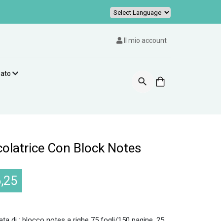
Powered by
Il mio account
zato
colatrice Con Block Notes
,25
ta di : blocco notes a righe 75 fogli/150 pagine, 25