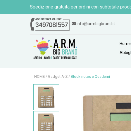
Spedizione gratuita per ordini con subtotale prodo
info@armbigbrand.it
Home
Abbig
HOME
/
Gadget A-Z
/
Block notes e Quaderni