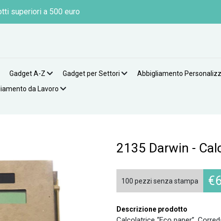
tti superiori a 500 euro
Gadget A-Z
Gadget per Settori
Abbigliamento Personaliz
liamento da Lavoro
2135 Darwin - Cal
€
6
100 pezzi senza stampa
Descrizione prodotto
Calcolatrice “Eco paper”. Correda