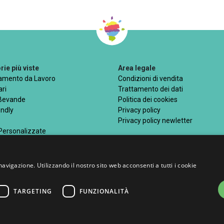
ie più viste
Area legale
iamento da Lavoro
Condizioni di vendita
ri
Trattamento dei dati
 Bevande
Politica dei cookies
endly
Privacy policy
Privacy policy newletter
 Personalizzate
navigazione. Utilizzando il nostro sito web acconsenti a tutti i cookie
Metodi di pagamento acce
TARGETING
FUNZIONALITÀ