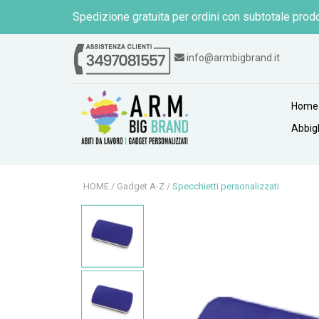
Spedizione gratuita per ordini con subtotale prodo
info@armbigbrand.it
Home
Abbig
HOME
/
Gadget A-Z
/
Specchietti personalizzati