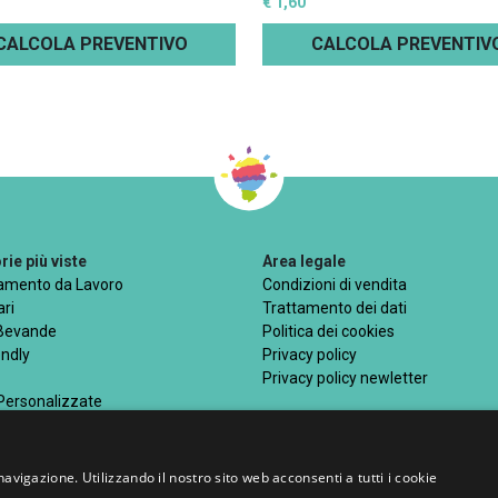
€ 1,60
CALCOLA PREVENTIVO
CALCOLA PREVENTIV
ie più viste
Area legale
iamento da Lavoro
Condizioni di vendita
ri
Trattamento dei dati
 Bevande
Politica dei cookies
endly
Privacy policy
Privacy policy newletter
 Personalizzate
navigazione. Utilizzando il nostro sito web acconsenti a tutti i cookie