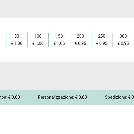
50
100
150
200
250
300
€
1,06
€
1,06
€
1,06
€
0,95
€
0,95
€
0,95
ampa:
€
0,00
Personalizzazione:
€
0,00
Spedizione:
€
0