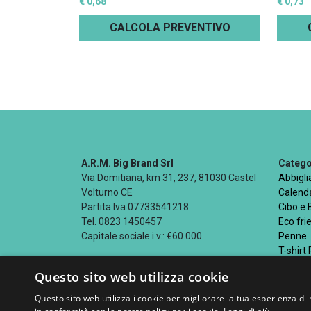
€ 0,68
€ 0,73
CALCOLA PREVENTIVO
A.R.M. Big Brand Srl
Categor
Via Domitiana, km 31, 237, 81030 Castel
Abbigl
Volturno CE
Calenda
Partita Iva 07733541218
Cibo e
Tel. 0823 1450457
Eco fri
Capitale sociale i.v.: €60.000
Penne
T-shirt
Questo sito web utilizza cookie
Questo sito web utilizza i cookie per migliorare la tua esperienza di 