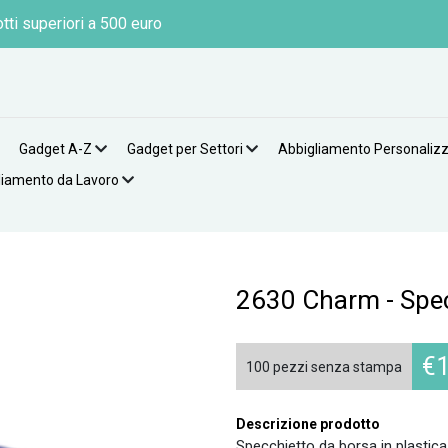
tti superiori a 500 euro
Gadget A-Z
Gadget per Settori
Abbigliamento Personaliz
liamento da Lavoro
2630 Charm - Spec
€
1
100 pezzi senza stampa
Descrizione prodotto
Specchietto da borsa in plastica.