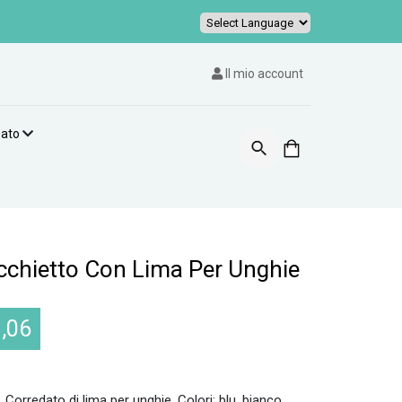
Powered by
Il mio account
zato
chietto Con Lima Per Unghie
,06
 Corredato di lima per unghie. Colori: blu, bianco,