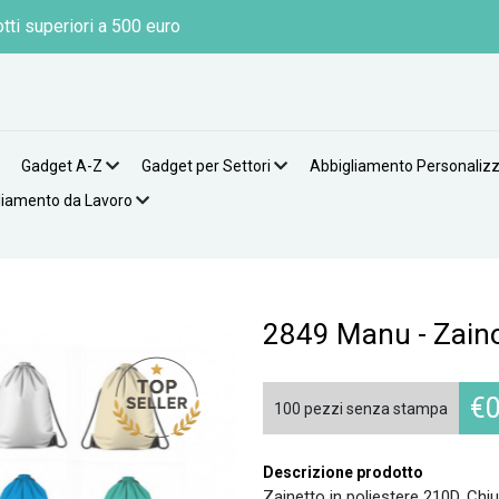
tti superiori a 500 euro
Gadget A-Z
Gadget per Settori
Abbigliamento Personaliz
liamento da Lavoro
2849 Manu - Zaino
€
0
100 pezzi senza stampa
Descrizione prodotto
Zainetto in poliestere 210D. Chiu