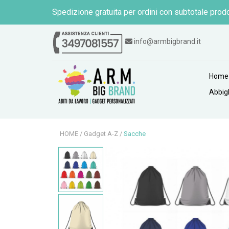
Spedizione gratuita per ordini con subtotale prodo
info@armbigbrand.it
Home
Abbig
HOME
/
Gadget A-Z
/
Sacche