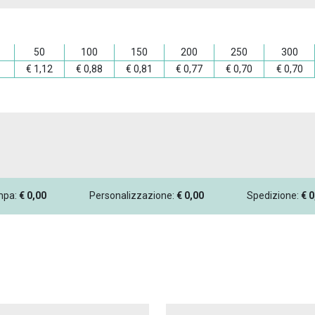
50
100
150
200
250
300
€
1,12
€
0,88
€
0,81
€
0,77
€
0,70
€
0,70
ampa:
€
0,00
Personalizzazione:
€
0,00
Spedizione:
€
0