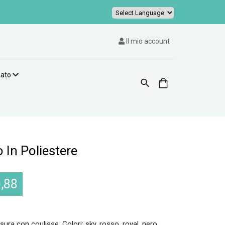
Powered by
Il mio account
zato
 In Poliestere
,88
sura con coulisse. Colori: sky, rosso, royal, nero,