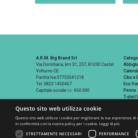
A.R.M. Big Brand Srl
Categor
Via Domitiana, km 31, 237, 81030 Castel
Abbigl
Volturno CE
Calenda
Partita Iva 07733541218
Cibo e
Tel. 0823 1450457
Eco fri
Capitale sociale i.v.: €60.000
Penne
T-shirt
Questo sito web utilizza cookie
Questo sito web utilizza i cookie per migliorare la tua esperienza di 
in conformità con la nostra policy per i cookie.
Leggi di più
Seguici su
STRETTAMENTE NECESSARI
PERFORMANCE