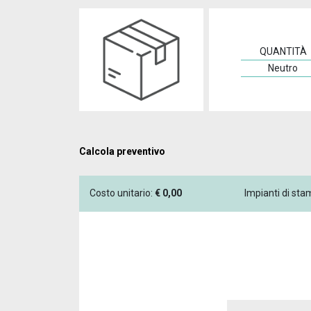
QUANTITÀ
Neutro
Calcola preventivo
Costo unitario:
€
0,00
Impianti di st