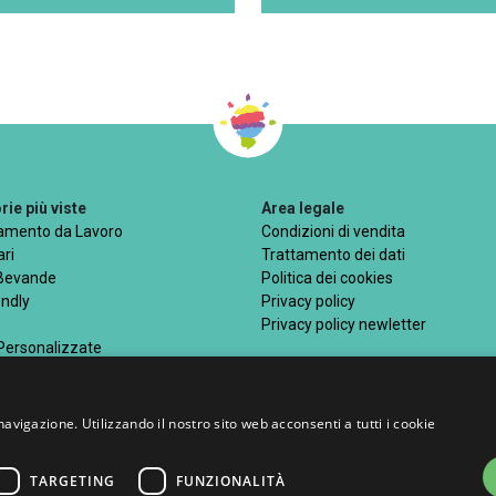
ie più viste
Area legale
iamento da Lavoro
Condizioni di vendita
ri
Trattamento dei dati
 Bevande
Politica dei cookies
endly
Privacy policy
Privacy policy newletter
 Personalizzate
navigazione. Utilizzando il nostro sito web acconsenti a tutti i cookie
Metodi di pagamento acce
TARGETING
FUNZIONALITÀ