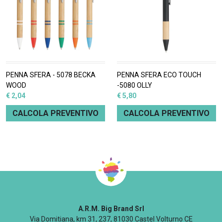
PENNA SFERA - 5078 BECKA
PENNA SFERA ECO TOUCH
WOOD
-5080 OLLY
€ 2,04
€ 5,80
CALCOLA PREVENTIVO
CALCOLA PREVENTIVO
A.R.M. Big Brand Srl
Via Domitiana, km 31, 237, 81030 Castel Volturno CE