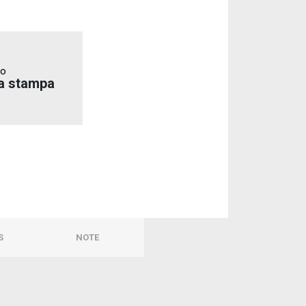
to
a stampa
S
NOTE