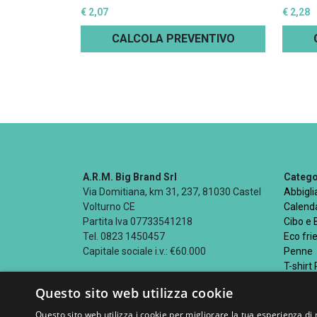
€ 2,07
€ 2,28
CALCOLA PREVENTIVO
A.R.M. Big Brand Srl
Categor
Via Domitiana, km 31, 237, 81030 Castel
Abbigl
Volturno CE
Calenda
Partita Iva 07733541218
Cibo e
Tel. 0823 1450457
Eco fri
Capitale sociale i.v.: €60.000
Penne
T-shirt
Questo sito web utilizza cookie
Questo sito web utilizza i cookie per migliorare la tua esperienza di 