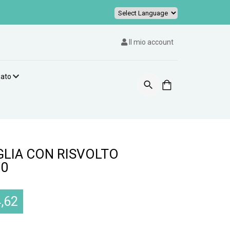
Powered by
Il mio account
zato
GLIA CON RISVOLTO
10
,62