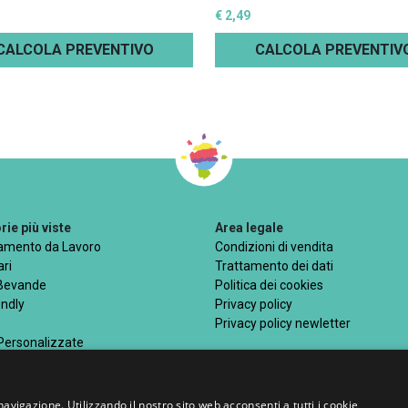
€ 2,49
CALCOLA PREVENTIVO
CALCOLA PREVENTIV
ie più viste
Area legale
iamento da Lavoro
Condizioni di vendita
ri
Trattamento dei dati
 Bevande
Politica dei cookies
endly
Privacy policy
Privacy policy newletter
 Personalizzate
navigazione. Utilizzando il nostro sito web acconsenti a tutti i cookie