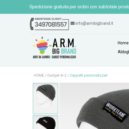
Spedizione gratuita per ordini con subtotale prodo
info@armbigbrand.it
Home
Abbig
HOME
/
Gadget A-Z
/
Cappelli personalizzati