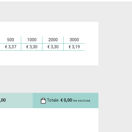
500
1000
2000
3000
€
3,37
€
3,30
€
3,30
€
3,19
,00
Totale:
€
0,00
Iva esclusa