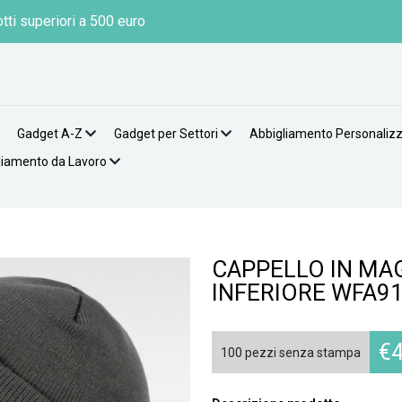
tti superiori a 500 euro
Gadget A-Z
Gadget per Settori
Abbigliamento Personaliz
liamento da Lavoro
CAPPELLO IN MA
INFERIORE WFA9
€
4
100 pezzi senza stampa