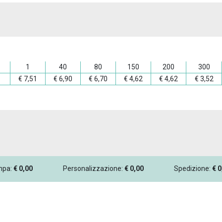
1
40
80
150
200
300
€
7,51
€
6,90
€
6,70
€
4,62
€
4,62
€
3,52
ampa:
€
0,00
Personalizzazione:
€
0,00
Spedizione:
€
0