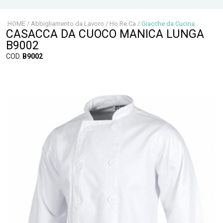
HOME
/
Abbigliamento da Lavoro
/
Ho.Re.Ca
/
Giacche da Cucina
CASACCA DA CUOCO MANICA LUNGA
B9002
COD.
B9002