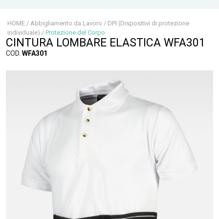
HOME
/
Abbigliamento da Lavoro
/
DPI (Dispositivi di protezione
individuale)
/
Protezione del Corpo
CINTURA LOMBARE ELASTICA WFA301
COD.
WFA301