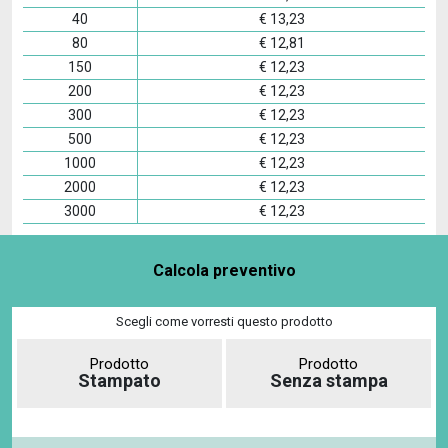
40
€
13,23
80
€
12,81
150
€
12,23
200
€
12,23
300
€
12,23
500
€
12,23
1000
€
12,23
2000
€
12,23
3000
€
12,23
Calcola preventivo
Scegli come vorresti questo prodotto
Prodotto
Prodotto
Stampato
Senza stampa