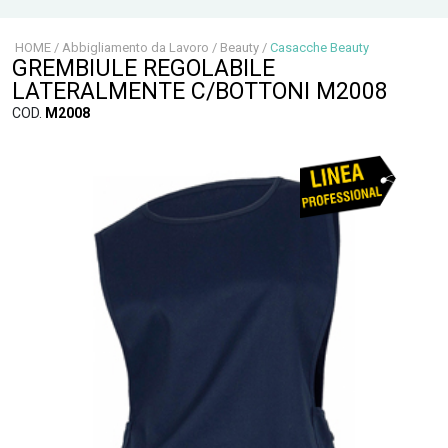
HOME
/
Abbigliamento da Lavoro
/
Beauty
/
Casacche Beauty
GREMBIULE REGOLABILE
LATERALMENTE C/BOTTONI M2008
COD.
M2008