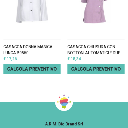
CASACCA DONNA MANICA
CASACCA CHIUSURA CON
LUNGA B9550
BOTTONI AUTOMATICI E DUE
€ 17,26
TASCHINI B9500
€ 18,34
CALCOLA PREVENTIVO
CALCOLA PREVENTIVO
A.R.M. Big Brand Srl