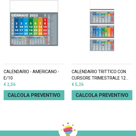
CALENDARIO - AMERICANO -
CALENDARIO TRITTICO CON
E/10
CURSORE TRIMESTRALE 12
€ 2,56
FOGLI - F/03
€ 5,26
CALCOLA PREVENTIVO
CALCOLA PREVENTIVO