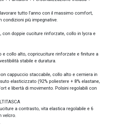
lavorare tutto l’anno con il massimo comfort,
n condizioni più impegnative.
, con doppie cuciture rinforzate, collo in lycra e
 collo alto, copricuciture rinforzate e finiture a
estibilità stabile e duratura.
on cappuccio staccabile, collo alto e cerniera in
suto elasticizzato (92% poliestere + 8% elastane,
rt e libertà di movimento. Polsini regolabili con
LTITASCA
uciture a contrasto, vita elastica regolabile e 6
n velcro.
A