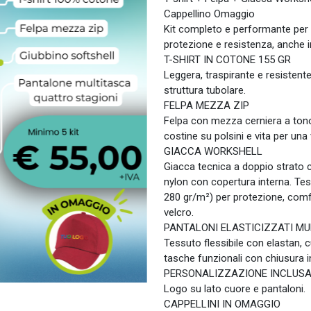
Cappellino Omaggio
Kit completo e performante per 
protezione e resistenza, anche i
T-SHIRT IN COTONE 155 GR
Leggera, traspirante e resistente
struttura tubolare.
FELPA MEZZA ZIP
Felpa con mezza cerniera a tono e
costine su polsini e vita per una v
GIACCA WORKSHELL
Giacca tecnica a doppio strato c
nylon con copertura interna. Tes
280 gr/m²) per protezione, comfo
velcro.
PANTALONI ELASTICIZZATI MU
Tessuto flessibile con elastan, c
tasche funzionali con chiusura i
PERSONALIZZAZIONE INCLUS
Logo su lato cuore e pantaloni.
CAPPELLINI IN OMAGGIO