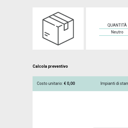
QUANTITÀ
Neutro
Calcola preventivo
Costo unitario:
€
0,00
Impianti di st