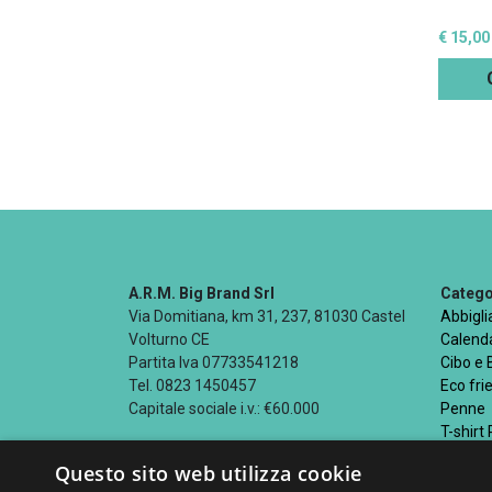
€ 15,00
A.R.M. Big Brand Srl
Categor
Via Domitiana, km 31, 237, 81030 Castel
Abbigl
Volturno CE
Calenda
Partita Iva 07733541218
Cibo e
Tel. 0823 1450457
Eco fri
Capitale sociale i.v.: €60.000
Penne
T-shirt
Questo sito web utilizza cookie