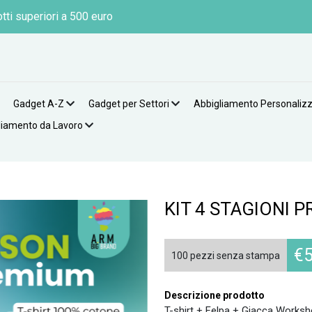
tti superiori a 500 euro
Gadget A-Z
Gadget per Settori
Abbigliamento Personaliz
liamento da Lavoro
KIT 4 STAGIONI 
€
100 pezzi senza stampa
Descrizione prodotto
T-shirt + Felpa + Giacca Worksh