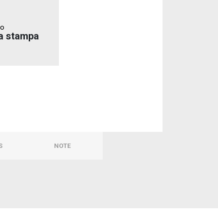
to
a stampa
S
NOTE