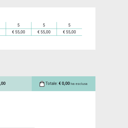
5
5
5
€
55,00
€
55,00
€
55,00
,00
Totale:
€
0,00
Iva esclusa