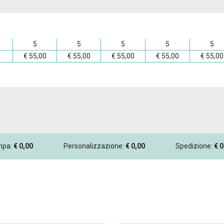
5
5
5
5
5
€
55,00
€
55,00
€
55,00
€
55,00
€
55,00
ampa:
€
0,00
Personalizzazione:
€
0,00
Spedizione:
€
0