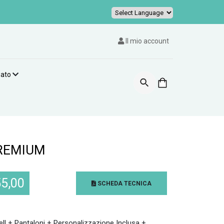
Powered by
Il mio account
zato
PREMIUM
55,00
SCHEDA TECNICA
ell + Pantaloni + Personalizzazione Inclusa +