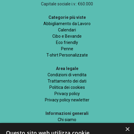
Capitale sociale i.v.: €60.000
Categorie più viste
Abbigliamento da Lavoro
Calendari
Cibo e Bevande
Eco friendly
Penne
T-shirt Personalizzate
Area legale
Condizioni di vendita
Trattamento dei dati
Politica dei cookies
Privacy policy
Privacy policy newletter
Informazioni generali
Chi siamo
Mappa del sito
×
Questo sito web utilizza cookie
Blog