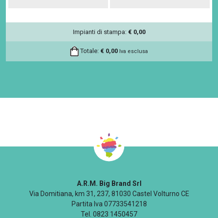
Impianti di stampa:
€
0,00
Totale:
€
0,00
Iva esclusa
A.R.M. Big Brand Srl
Via Domitiana, km 31, 237, 81030 Castel Volturno CE
Partita Iva 07733541218
Tel. 0823 1450457