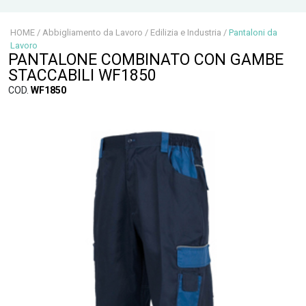
HOME
/
Abbigliamento da Lavoro
/
Edilizia e Industria
/
Pantaloni da
Lavoro
PANTALONE COMBINATO CON GAMBE
STACCABILI WF1850
COD.
WF1850