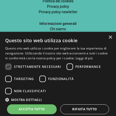
Politica dei cookies
Privacy policy
Privacy policy newletter
Informazioni generali
Chi siamo
Mappa del sito
×
Questo sito web utilizza cookie
Blog
Questo sito web utilizza i cookie per migliorare la tua esperienza di
navigazione. Utilizzando il nostro sito web acconsenti a tutti i cookie
in conformità con la nostra policy per i cookie.
Leggi di più
STRETTAMENTE NECESSARI
PERFORMANCE
Seguici su
TARGETING
FUNZIONALITÀ
Metodi di pagamento accettati
NON CLASSIFICATI
MOSTRA DETTAGLI
ACCETTA TUTTO
RIFIUTA TUTTO