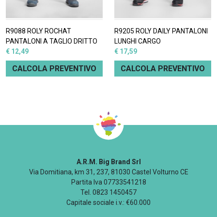
R9088 ROLY ROCHAT
R9205 ROLY DAILY PANTALONI
PANTALONI A TAGLIO DRITTO
LUNGHI CARGO
€ 12,49
€ 17,59
CALCOLA PREVENTIVO
CALCOLA PREVENTIVO
A.R.M. Big Brand Srl
Via Domitiana, km 31, 237, 81030 Castel Volturno CE
Partita Iva 07733541218
Tel. 0823 1450457
Capitale sociale i.v.: €60.000