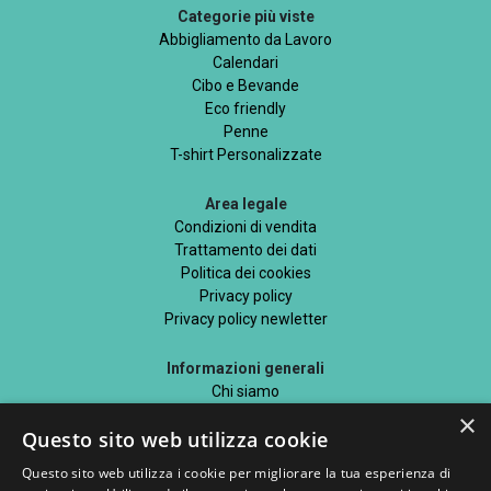
Categorie più viste
Abbigliamento da Lavoro
Calendari
Cibo e Bevande
Eco friendly
Penne
T-shirt Personalizzate
Area legale
Condizioni di vendita
Trattamento dei dati
Politica dei cookies
Privacy policy
Privacy policy newletter
Informazioni generali
Chi siamo
Mappa del sito
×
Questo sito web utilizza cookie
Blog
Questo sito web utilizza i cookie per migliorare la tua esperienza di