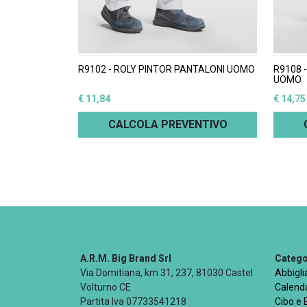
R9102 - ROLY PINTOR PANTALONI UOMO
R9108 
UOMO
€ 11,84
€ 14,75
CALCOLA PREVENTIVO
A.R.M. Big Brand Srl
Categor
Via Domitiana, km 31, 237, 81030 Castel
Abbigl
Volturno CE
Calenda
Partita Iva 07733541218
Cibo e