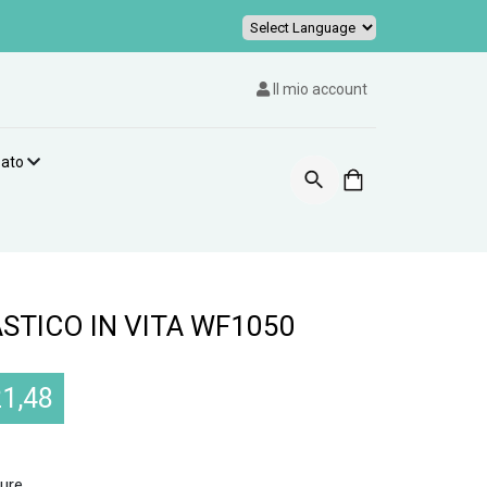
Powered by
Il mio account
zato
STICO IN VITA WF1050
21,48
ture.