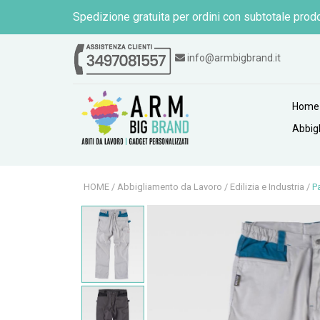
Spedizione gratuita per ordini con subtotale prodo
info@armbigbrand.it
Home
Abbig
HOME
/
Abbigliamento da Lavoro
/
Edilizia e Industria
/
P