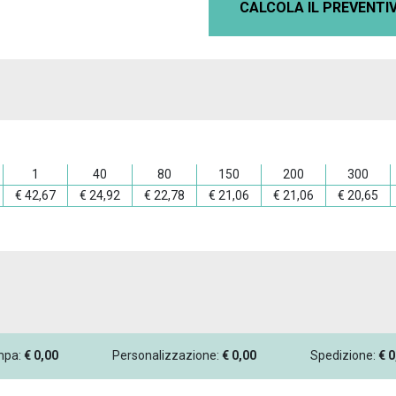
CALCOLA IL PREVENTI
1
40
80
150
200
300
€
42,67
€
24,92
€
22,78
€
21,06
€
21,06
€
20,65
ampa:
€
0,00
Personalizzazione:
€
0,00
Spedizione:
€
0