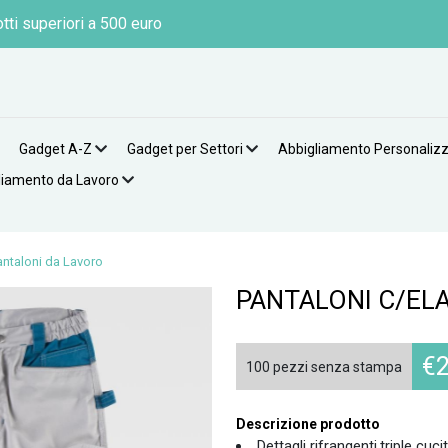
tti superiori a 500 euro
Gadget A-Z
Gadget per Settori
Abbigliamento Personaliz
liamento da Lavoro
antaloni da Lavoro
PANTALONI C/ELA
€
100 pezzi senza stampa
Descrizione prodotto
Dettagli rifrangenti,triple cuci