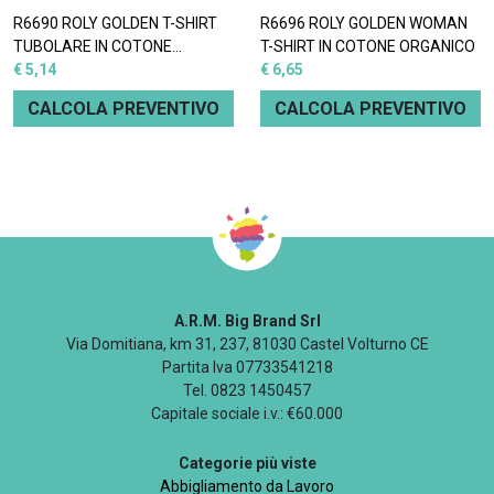
R6690 ROLY GOLDEN T-SHIRT
R6696 ROLY GOLDEN WOMAN
TUBOLARE IN COTONE
T-SHIRT IN COTONE ORGANICO
BIOLOGICO
€ 5,14
€ 6,65
CALCOLA PREVENTIVO
CALCOLA PREVENTIVO
A.R.M. Big Brand Srl
Via Domitiana, km 31, 237, 81030 Castel Volturno CE
Partita Iva 07733541218
Tel. 0823 1450457
Capitale sociale i.v.: €60.000
Categorie più viste
Abbigliamento da Lavoro