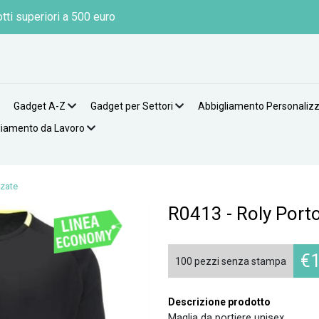
tti superiori a 500 euro
Gadget A-Z
Gadget per Settori
Abbigliamento Personaliz
liamento da Lavoro
zzate
R0413 - Roly Port
€
100 pezzi senza stampa
Descrizione prodotto
Maglia da portiere unisex.