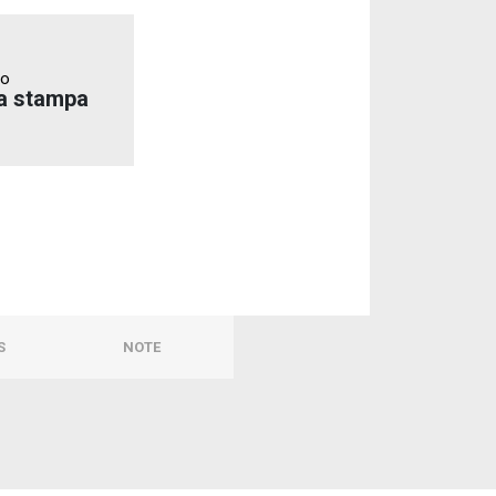
to
a stampa
S
NOTE