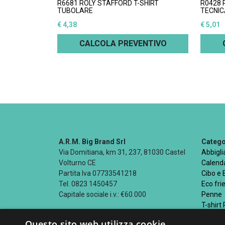
R6681 ROLY STAFFORD T-SHIRT
R0428 
TUBOLARE
TECNIC
€ 4,38
€ 5,01
CALCOLA PREVENTIVO
A.R.M. Big Brand Srl
Categor
Via Domitiana, km 31, 237, 81030 Castel
Abbigl
Volturno CE
Calenda
Partita Iva 07733541218
Cibo e
Tel. 0823 1450457
Eco fri
Capitale sociale i.v.: €60.000
Penne
T-shirt
Questo sito web utilizza cookie