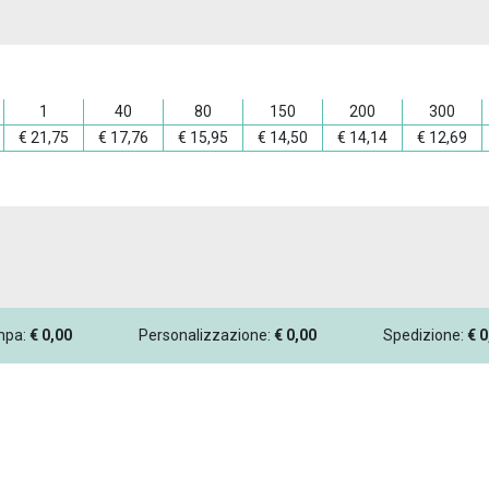
1
40
80
150
200
300
€
21,75
€
17,76
€
15,95
€
14,50
€
14,14
€
12,69
ampa:
€
0,00
Personalizzazione:
€
0,00
Spedizione:
€
0