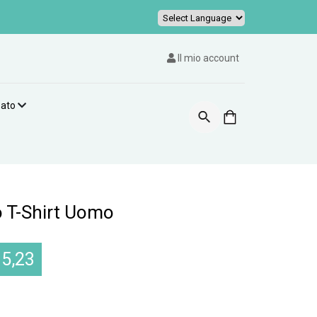
Powered by
Il mio account
zato
o T-Shirt Uomo
15,23