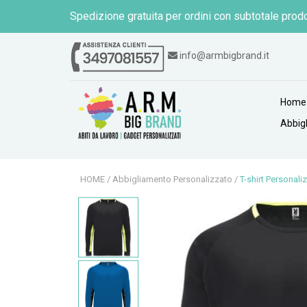
Spedizione gratuita per ordini con subtotale prodo
info@armbigbrand.it
Home
Abbig
HOME
/
Abbigliamento Personalizzato
/
T-shirt Personali