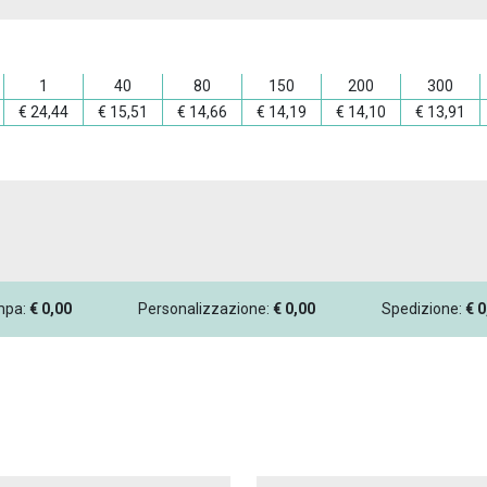
1
40
80
150
200
300
€
24,44
€
15,51
€
14,66
€
14,19
€
14,10
€
13,91
ampa:
€
0,00
Personalizzazione:
€
0,00
Spedizione:
€
0