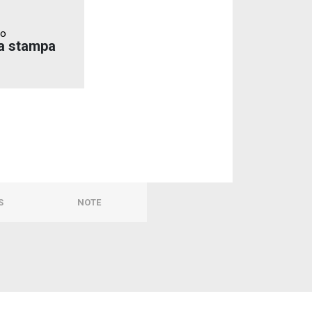
to
a stampa
S
NOTE