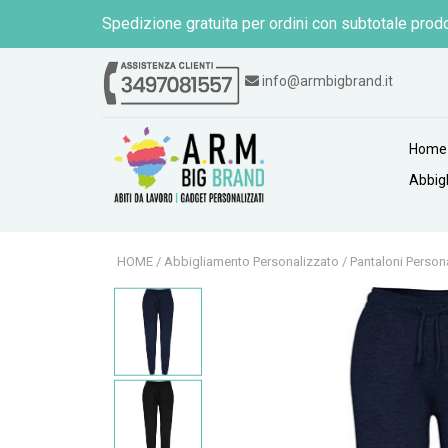
Spedizione gratuita per ordini con subtotale prodo
info@armbigbrand.it
Home
Abbig
HOME
/
Abbigliamento Personalizzato
/
Pantaloni Persona