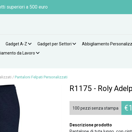
tti superiori a 500 euro
Gadget A-Z
Gadget per Settori
Abbigliamento Personaliz
liamento da Lavoro
lizzati
/
Pantaloni Felpati Personalizzati
R1175 - Roly Ade
€
100 pezzi senza stampa
Descrizione prodotto
Pantalone di tuta lungo, con cin