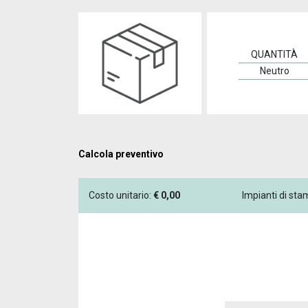
QUANTITÀ
Neutro
Calcola preventivo
Costo unitario:
€
0,00
Impianti di st