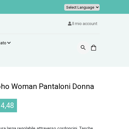
Powered by
Il mio account
zato
lpho Woman Pantaloni Donna
14,48
tura larga regolabile attraverso cordoncini. Tasche