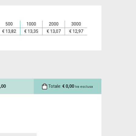
500
1000
2000
3000
€
13,82
€
13,35
€
13,07
€
12,97
,00
Totale:
€
0,00
Iva esclusa