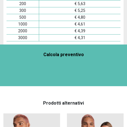
200
€
5,63
300
€
5,25
500
€
4,80
1000
€
4,61
2000
€
4,39
3000
€
4,31
Calcola preventivo
Prodotti alternativi