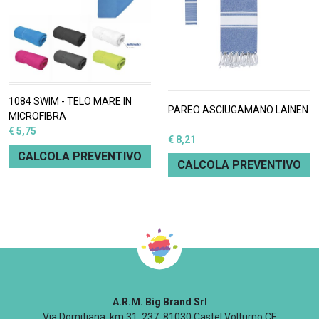
1084 SWIM - TELO MARE IN
PAREO ASCIUGAMANO LAINEN
MICROFIBRA
€ 5,75
€ 8,21
CALCOLA PREVENTIVO
CALCOLA PREVENTIVO
A.R.M. Big Brand Srl
Via Domitiana, km 31, 237, 81030 Castel Volturno CE