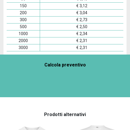
150
€
3,12
200
€
3,04
300
€
2,73
500
€
2,50
1000
€
2,34
2000
€
2,31
3000
€
2,31
Calcola preventivo
Prodotti alternativi