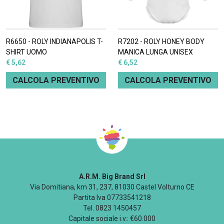
R6650 - ROLY INDIANAPOLIS T-
R7202 - ROLY HONEY BODY
SHIRT UOMO
MANICA LUNGA UNISEX
€ 5,62
€ 6,52
CALCOLA PREVENTIVO
CALCOLA PREVENTIVO
A.R.M. Big Brand Srl
Via Domitiana, km 31, 237, 81030 Castel Volturno CE
Partita Iva 07733541218
Tel. 0823 1450457
Capitale sociale i.v.: €60.000