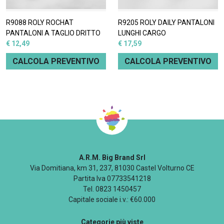
R9088 ROLY ROCHAT
R9205 ROLY DAILY PANTALONI
PANTALONI A TAGLIO DRITTO
LUNGHI CARGO
€ 12,49
€ 17,59
CALCOLA PREVENTIVO
CALCOLA PREVENTIVO
A.R.M. Big Brand Srl
Via Domitiana, km 31, 237, 81030 Castel Volturno CE
Partita Iva 07733541218
Tel. 0823 1450457
Capitale sociale i.v.: €60.000
Categorie più viste