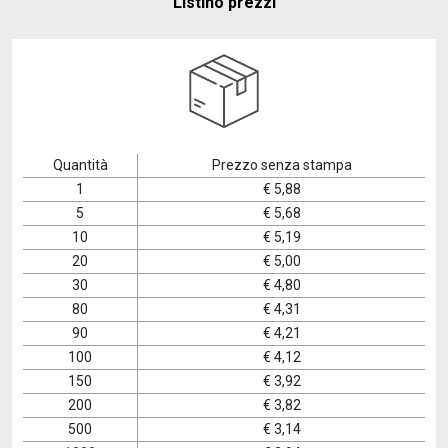
Listino prezzi
Quantità
Prezzo senza stampa
1
€
5,88
5
€
5,68
10
€
5,19
20
€
5,00
30
€
4,80
80
€
4,31
90
€
4,21
100
€
4,12
150
€
3,92
200
€
3,82
500
€
3,14