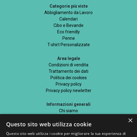
Categorie più viste
Abbigliamento da Lavoro
Calendari
Cibo e Bevande
Eco friendly
Penne
T-shirt Personalizzate
Area legale
Condizioni di vendita
Trattamento dei dati
Politica dei cookies
Privacy policy
Privacy policy newletter
Informazioni generali
Chi siamo
Mappa del sito
×
Questo sito web utilizza cookie
Blog
Questo sito web utilizza i cookie per migliorare la tua esperienza di