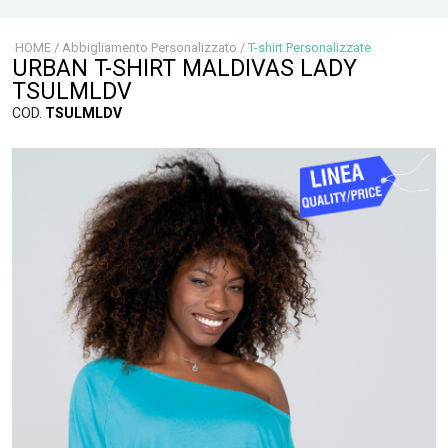
HOME
/
Abbigliamento Personalizzato
/
T-shirt Personalizzate
URBAN T-SHIRT MALDIVAS LADY
TSULMLDV
COD.
TSULMLDV