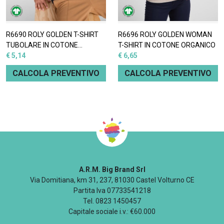
R6690 ROLY GOLDEN T-SHIRT
R6696 ROLY GOLDEN WOMAN
TUBOLARE IN COTONE
T-SHIRT IN COTONE ORGANICO
BIOLOGICO
€ 5,14
€ 6,65
CALCOLA PREVENTIVO
CALCOLA PREVENTIVO
A.R.M. Big Brand Srl
Via Domitiana, km 31, 237, 81030 Castel Volturno CE
Partita Iva 07733541218
Tel. 0823 1450457
Capitale sociale i.v.: €60.000