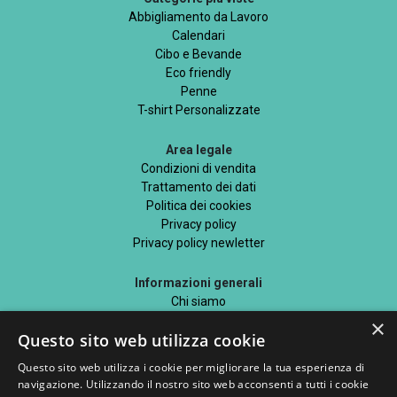
Abbigliamento da Lavoro
Calendari
Cibo e Bevande
Eco friendly
Penne
T-shirt Personalizzate
Area legale
Condizioni di vendita
Trattamento dei dati
Politica dei cookies
Privacy policy
Privacy policy newletter
Informazioni generali
Chi siamo
Mappa del sito
×
Questo sito web utilizza cookie
Blog
Questo sito web utilizza i cookie per migliorare la tua esperienza di
navigazione. Utilizzando il nostro sito web acconsenti a tutti i cookie