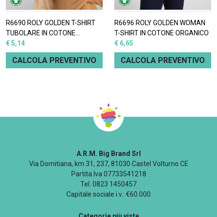
R6690 ROLY GOLDEN T-SHIRT
R6696 ROLY GOLDEN WOMAN
TUBOLARE IN COTONE
T-SHIRT IN COTONE ORGANICO
BIOLOGICO
€ 5,14
€ 6,65
CALCOLA PREVENTIVO
CALCOLA PREVENTIVO
A.R.M. Big Brand Srl
Via Domitiana, km 31, 237, 81030 Castel Volturno CE
Partita Iva 07733541218
Tel. 0823 1450457
Capitale sociale i.v.: €60.000
Categorie più viste