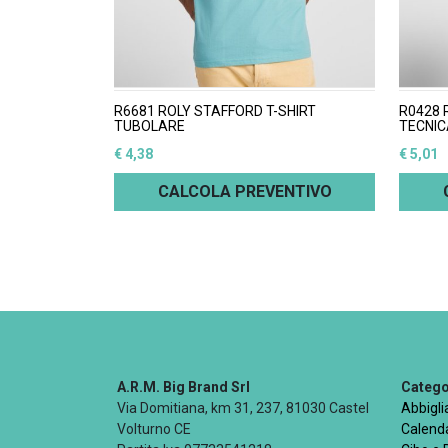
R6681 ROLY STAFFORD T-SHIRT
R0428 
TUBOLARE
TECNIC
€ 4,38
€ 5,01
CALCOLA PREVENTIVO
A.R.M. Big Brand Srl
Categor
Via Domitiana, km 31, 237, 81030 Castel
Abbigl
Volturno CE
Calenda