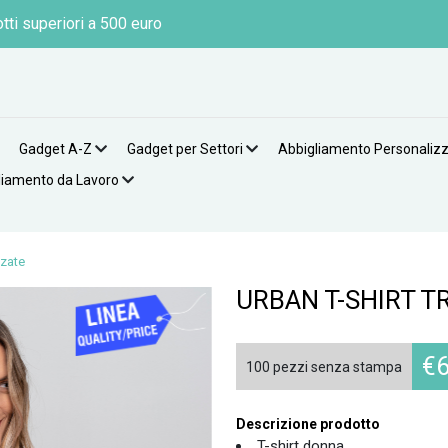
tti superiori a 500 euro
Gadget A-Z
Gadget per Settori
Abbigliamento Personaliz
liamento da Lavoro
zzate
URBAN T-SHIRT T
€
6
100 pezzi senza stampa
Descrizione prodotto
T-shirt donna,