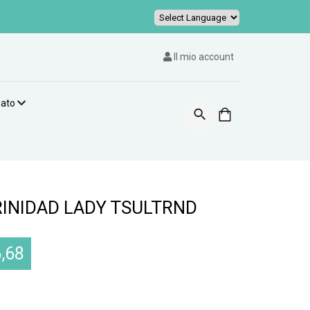
Powered by
Il mio account
zato
RINIDAD LADY TSULTRND
,68