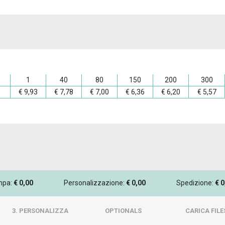
1
40
80
150
200
300
€
9,93
€
7,78
€
7,00
€
6,36
€
6,20
€
5,57
ampa:
€
0,00
Personalizzazione:
€
0,00
Spedizione:
€
0
3. PERSONALIZZA
OPTIONALS
CARICA FILE