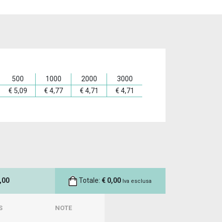
500
1000
2000
3000
€
5,09
€
4,77
€
4,71
€
4,71
,00
Totale:
€
0,00
Iva esclusa
S
NOTE