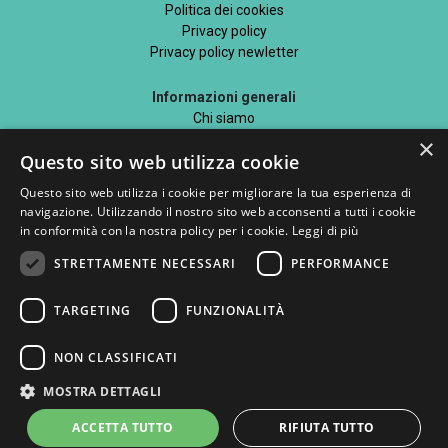
Politica dei cookies
Privacy policy
Privacy policy newletter
Informazioni generali
Chi siamo
Mappa del sito
×
Questo sito web utilizza cookie
Blog
Questo sito web utilizza i cookie per migliorare la tua esperienza di
navigazione. Utilizzando il nostro sito web acconsenti a tutti i cookie
in conformità con la nostra policy per i cookie.
Leggi di più
STRETTAMENTE NECESSARI
PERFORMANCE
Seguici su
TARGETING
FUNZIONALITÀ
Metodi di pagamento accettati
NON CLASSIFICATI
MOSTRA DETTAGLI
ACCETTA TUTTO
RIFIUTA TUTTO