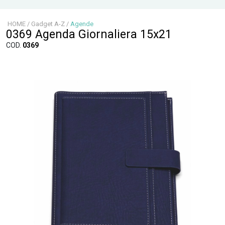
HOME
/
Gadget A-Z
/
Agende
0369 Agenda Giornaliera 15x21
COD.
0369