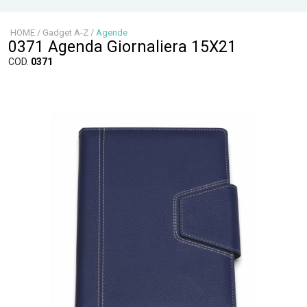
HOME
/
Gadget A-Z
/
Agende
0371 Agenda Giornaliera 15X21
COD.
0371