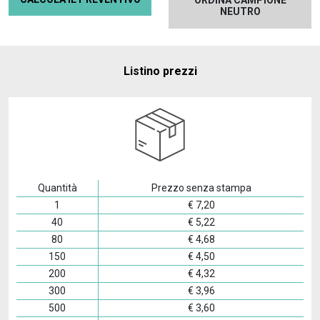
ORDINA CAMPIONE
NEUTRO
Listino prezzi
Quantità
Prezzo senza stampa
1
€
7,20
40
€
5,22
80
€
4,68
150
€
4,50
200
€
4,32
300
€
3,96
500
€
3,60