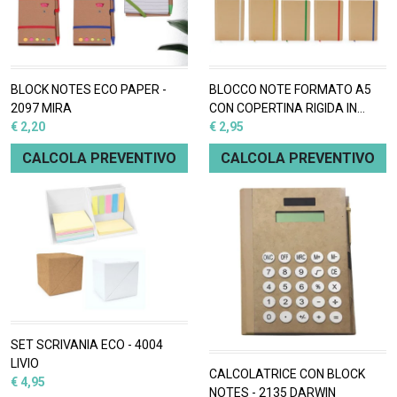
BLOCK NOTES ECO PAPER -
BLOCCO NOTE FORMATO A5
2097 MIRA
CON COPERTINA RIGIDA IN
€ 2,20
CARTONE RICICLATO - 2093
€ 2,95
RIGHI
CALCOLA PREVENTIVO
CALCOLA PREVENTIVO
SET SCRIVANIA ECO - 4004
LIVIO
CALCOLATRICE CON BLOCK
€ 4,95
NOTES - 2135 DARWIN