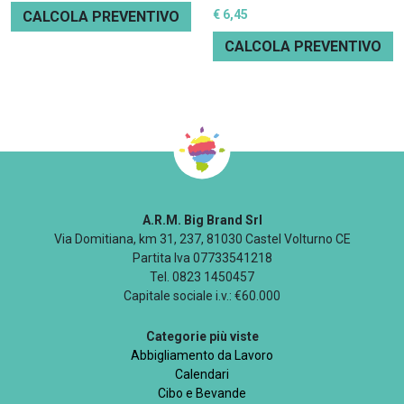
€ 6,45
CALCOLA PREVENTIVO
CALCOLA PREVENTIVO
A.R.M. Big Brand Srl
Via Domitiana, km 31, 237, 81030 Castel Volturno CE
Partita Iva 07733541218
Tel. 0823 1450457
Capitale sociale i.v.: €60.000
Categorie più viste
Abbigliamento da Lavoro
Calendari
Cibo e Bevande