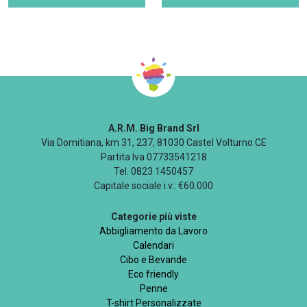
A.R.M. Big Brand Srl
Via Domitiana, km 31, 237, 81030 Castel Volturno CE
Partita Iva 07733541218
Tel. 0823 1450457
Capitale sociale i.v.: €60.000
Categorie più viste
Abbigliamento da Lavoro
Calendari
Cibo e Bevande
Eco friendly
Penne
T-shirt Personalizzate