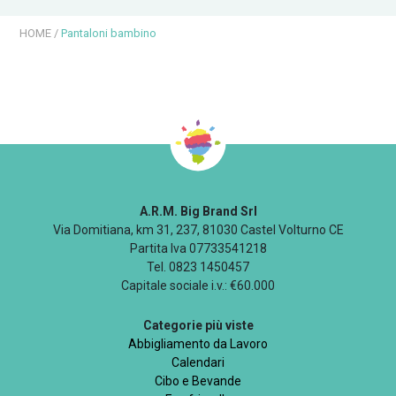
HOME
/
Pantaloni bambino
A.R.M. Big Brand Srl
Via Domitiana, km 31, 237, 81030 Castel Volturno CE
Partita Iva 07733541218
Tel. 0823 1450457
Capitale sociale i.v.: €60.000
Categorie più viste
Abbigliamento da Lavoro
Calendari
Cibo e Bevande